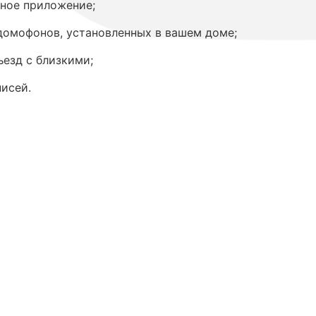
99
ное приложение;
₽
/мес
домофонов, установленных в вашем доме;
ъезд с близкими;
Выбрать тариф
исей.