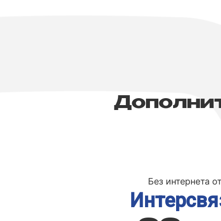
Дополни
Для абонентов на та
Старт
и вы