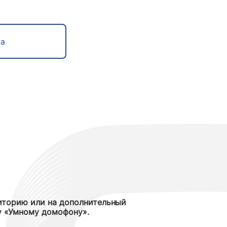
та
иторию или на дополнительный
му «Умному домофону».