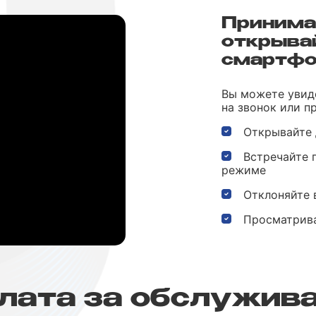
Принима
открыва
смартфо
Вы можете увиде
на звонок или п
Открывайте 
Встречайте 
режиме
Отклоняйте 
Просматрива
плата за обслужив