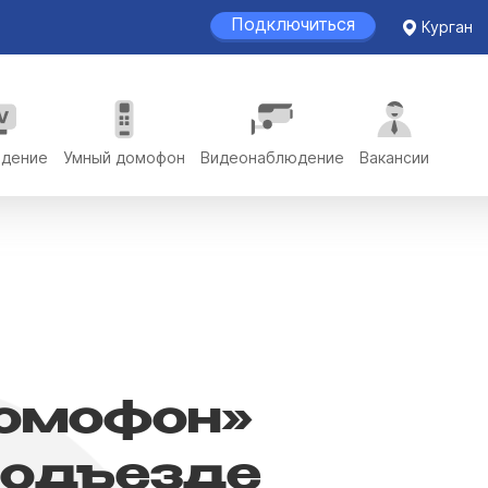
Подключиться
Курган
идение
Умный домофон
Видеонаблюдение
Вакансии
омофон»
подъезде