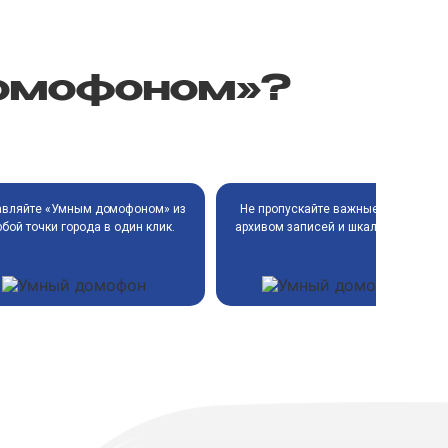
домофоном»?
те «Умным домофоном» из
очки города в один клик.
Не пропускайте важные события с
архивом записей и шкалой событий.
Наведите камеру смартфона, чтобы
скачать мобильное приложение.