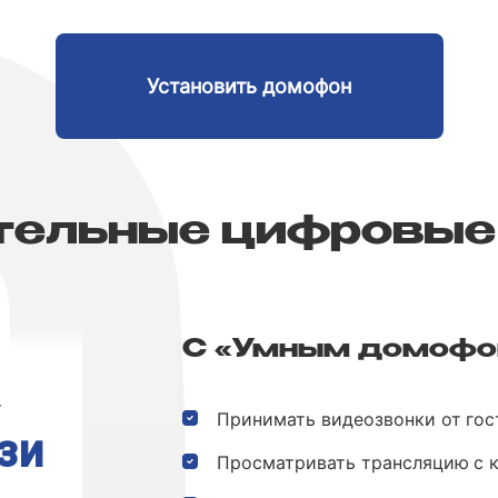
Установить домофон
тельные цифровые
С «Умным домофо
рифе
Для абонентов на тарифе
Принимать видеозвонки от гос
Улыбка
ше
и ниже
Просматривать трансляцию с 