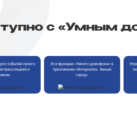
ступно с «Умным 
Все функции «Умного домофона» в
приложении «Интерсвязь. Умный
ь в курсе событий своего
Управляй
город».
 онлайн-трансляцией и
любой т
архивом.