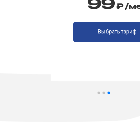
0
₽
/мес
Выбрать тариф